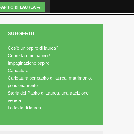
PAPIRO DI LAUREA →
SUGGERITI
Cos’è un papiro di laurea?
Come fare un papiro?
Impaginazione papiro
Caricature
Caricatura per papiro di laurea, matrimonio,
pensionamento
Storia del Papiro di Laurea, una tradizione
veneta
La festa di laurea