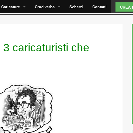
Caricature
Cruciverba
Scherzi
Contatti
CREA 
Come funziona?
Cruciverba laurea
Caricature laurea
Cruciverba parola nascosta
 3 caricaturisti che
Stile caricature
Caricatura AI da foto
Fai un preventivo