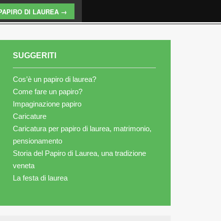
PAPIRO DI LAUREA →
SUGGERITI
Cos’è un papiro di laurea?
Come fare un papiro?
Impaginazione papiro
Caricature
Caricatura per papiro di laurea, matrimonio,
pensionamento
Storia del Papiro di Laurea, una tradizione
veneta
La festa di laurea