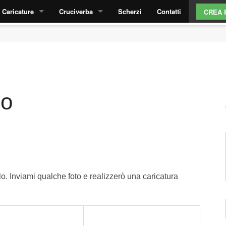
Caricature
Cruciverba
Scherzi
Contatti
CREA 
Come funziona?
Cruciverba laurea
Caricature laurea
Cruciverba parola nascosta
Stile caricature
lo
Caricatura AI da foto
Fai un preventivo
lo. Inviami qualche foto e realizzerò una caricatura