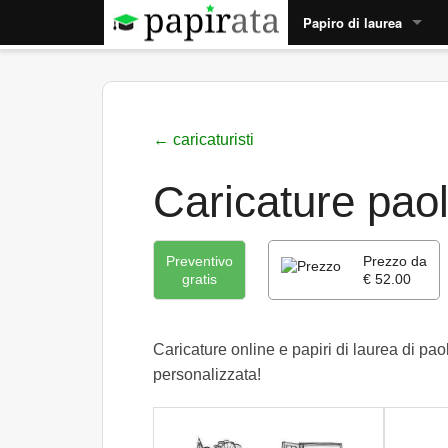
Papiro di laurea
Impaginazione papiro
Cruciverba laurea
← caricaturisti
Rime papiro
Caricature pao
Esempio papiri
Tutto sul papiro →
Preventivo
Prezzo da
gratis
€ 52.00
Caricature online e papiri di laurea di pao
personalizzata!