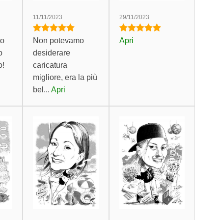
11/11/2023
29/11/2023
to
Non potevamo
Apri
o
desiderare
o!
caricatura
migliore, era la più
bel...
Apri