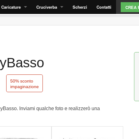
Caricature
Cruciverba
Scherzi
Contatti
CREA 
Come funziona?
Cruciverba laurea
Caricature laurea
Cruciverba parola nascosta
Stile caricature
byBasso
Caricatura AI da foto
Fai un preventivo
50% sconto
impaginazione
byBasso. Inviami qualche foto e realizzerò una