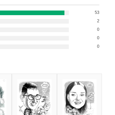
53
2
0
0
0