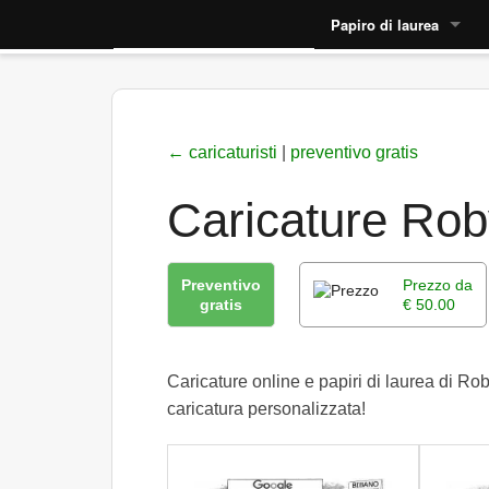
Papiro di laurea
Impaginazione papiro
Cruciverba laurea
← caricaturisti
|
preventivo gratis
Rime papiro
Caricature Ro
Esempio papiri
Tutto sul papiro →
Preventivo
Prezzo da
gratis
€ 50.00
Caricature online e papiri di laurea di Ro
caricatura personalizzata!