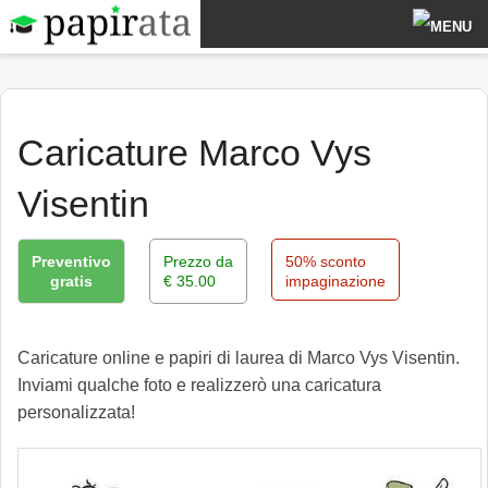
Papiro di laurea
Caricature
Caricature Marco Vys
Cruciverba di laurea
Visentin
Scherzi di laurea
Preventivo
Prezzo da
50% sconto
Contatti
gratis
€ 35.00
impaginazione
CREA PAPIRO DI LAUREA →
Caricature online e papiri di laurea di Marco Vys Visentin.
Inviami qualche foto e realizzerò una caricatura
personalizzata!