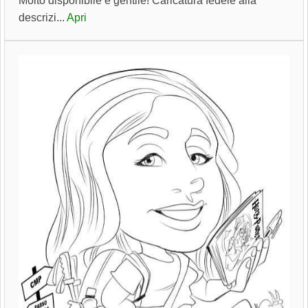
Molto disponibile e gentile! Caricatura fedele alla
descrizi...
Apri